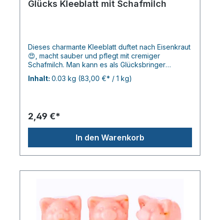
Glücks Kleeblatt mit Schafmilch
Dieses charmante Kleeblatt duftet nach Eisenkraut
😍, macht sauber und pflegt mit cremiger
Schafmilch. Man kann es als Glücksbringer
verschenken, in den Adventskalender packen,
Inhalt:
0.03 kg
(83,00 €* / 1 kg)
zum Waschen nehmen...je 30gr. ca. 3,0cm
2,49 €*
In den Warenkorb