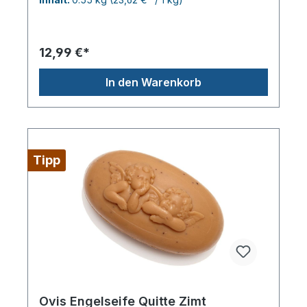
die Haut zart und geschmeidig.Ideal für kleine
Wohlfühlmomente!Verpackt haben wir es in einem
Flakon aus nachhaltigem Ozean Plastik,den man
dann gern weiter verwenden kann...je 550g
12,99 €*
In den Warenkorb
Tipp
Ovis Engelseife Quitte Zimt