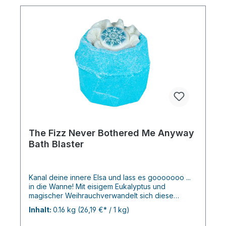
The Fizz Never Bothered Me Anyway
Bath Blaster
Kanal deine innere Elsa und lass es gooooooo ...
in die Wanne! Mit eisigem Eukalyptus und
magischer Weihrauchverwandelt sich diese
festliche Sprudelzeit in Ihr eigenes
Inhalt:
0.16 kg
(26,19 €* / 1 kg)
Winterwunderland. Keine kalten Hände, nur warme
Stimmung.( Originalbeschreibung von Bomb- ich