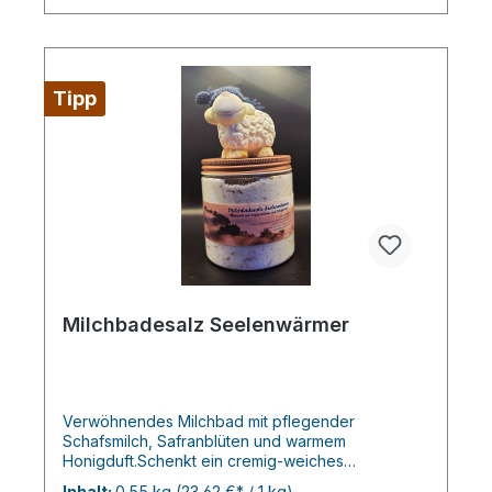
Tipp
Milchbadesalz Seelenwärmer
Verwöhnendes Milchbad mit pflegender
Schafsmilch, Safranblüten und warmem
Honigduft.Schenkt ein cremig-weiches
Badegefühl, entspannt die Sinne und hinterlässt
Inhalt:
0.55 kg
(23,62 €* / 1 kg)