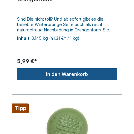
Sind Die nicht toll? Und ab sofort gibt es die
beliebte Winterorange Seife auch als recht
naturgetreue Nachbildung in Orangenform. Sie
duften wunderbar, pflegen ganz toll mit BIO
Inhalt:
0.145 kg
(41,31 €* / 1 kg)
Schafmilch, Mandelöl & Sheabutter.Fresh Weight
je 145g
5,99 €*
In den Warenkorb
Tipp