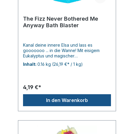
The Fizz Never Bothered Me
Anyway Bath Blaster
Kanal deine innere Elsa und lass es
gooooooo ... in die Wanne! Mit eisigem
Eukalyptus und magischer
Weihrauchverwandelt sich diese festliche
Inhalt:
0.16 kg
(26,19 €* / 1 kg)
Sprudelzeit in Ihr eigenes
Winterwunderland. Keine kalten Hände, nur
warme Stimmung.( Originalbeschreibung von
Bomb- ich find das immer so mega...)
4,19 €*
In den Warenkorb