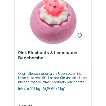
Pink Elephants & Lemonades
Badebombe
Originalbeschreibung via Übersetzer ( ich
liebe ja so was😂): Lassen Sie uns mit dieser
kleinen rosa Nummer sprudeln! Ich möchte
nicht selbst in die Trompete blasen, aber
Inhalt:
0.16 kg
(26,19 €* / 1 kg)
dieser Blaster sorgt als kleiner
Spielzeugbegleiter für ein unvergessliches
Badeerlebnis! Beobachten Sie, wie sie
durch Ihre Wanne marschiert und ihre