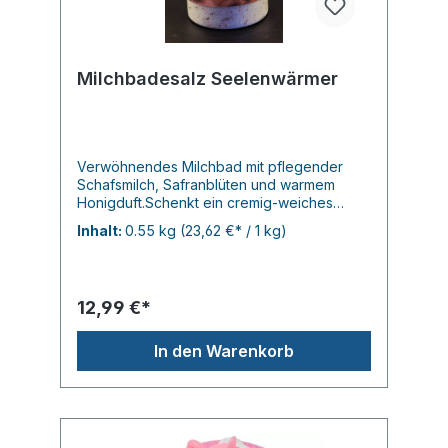
Limonene, Linalool, CI 42090 (Blue 1).
Milchbadesalz Seelenwärmer
Verwöhnendes Milchbad mit pflegender
Schafsmilch, Safranblüten und warmem
Honigduft.Schenkt ein cremig-weiches
Badegefühl, entspannt die Sinne und
Inhalt:
0.55 kg
(23,62 €* / 1 kg)
hinterlässt die Haut zart und
geschmeidig.Ideal für kleine
Wohlfühlmomente!Verpackt haben wir es in
einem Flakon aus nachhaltigem Ozean
12,99 €*
Plastik,den man dann gern weiter
verwenden kann...je 550g
In den Warenkorb