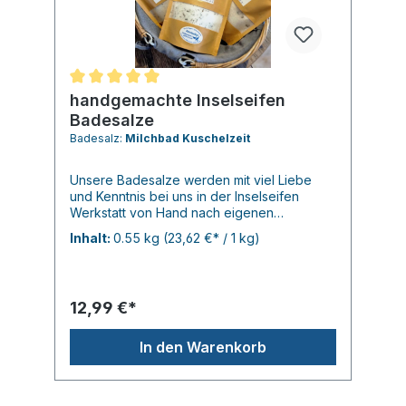
Durchschnittliche Bewertung von 5 von 5 Sternen
handgemachte Inselseifen
Badesalze
Badesalz:
Milchbad Kuschelzeit
Unsere Badesalze werden mit viel Liebe
und Kenntnis bei uns in der Inselseifen
Werkstatt von Hand nach eigenen
Rezepturen gemischt. Wer gern badet, aber
Inhalt:
0.55 kg
(23,62 €* / 1 kg)
sich mit Öl in der Wanne nicht anfreunden
kann, für Den sind unsere Badesalze eine
gute Alternative. Selbstverständlich sind
unsere Badsalze in Kraftpapiertüten
12,99 €*
verpackt, aufgrund der leicht feuchten
TZubereitung sind die Tüten aber innen mit
einer Schutzschicht versehen. Tanke Kraft -
In den Warenkorb
mit Heilkreide, Ringelblumenblüten und
Blutorangenöl Harmonie - mit Heilkreide,
Rosenblüten und Rosenduft Komm zur Ruhe