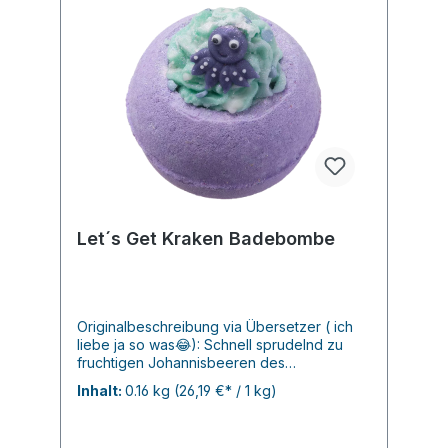
Let´s Get Kraken Badebombe
Originalbeschreibung via Übersetzer ( ich
liebe ja so was😂): Schnell sprudelnd zu
fruchtigen Johannisbeeren des
Meeres! Diese mit schwarzen
Inhalt:
0.16 kg
(26,19 €* / 1 kg)
Johannisbeeren gefüllte Bombe tröstet
und ein Schuss Rosmarin und Weihrauch
erfrischt den Geist! Das ist wirklich eine