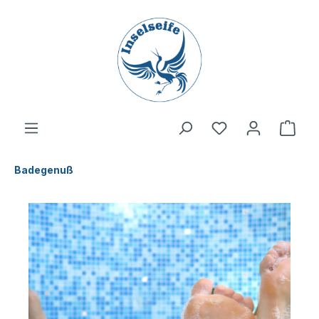
inhalt springen
Badegenuß