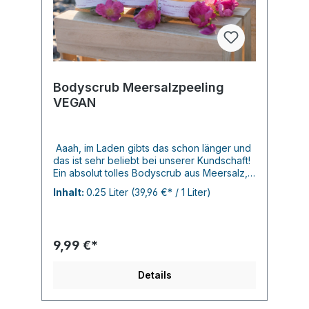
Bodyscrub Meersalzpeeling
VEGAN
Aaah, im Laden gibts das schon länger und
das ist sehr beliebt bei unserer Kundschaft!
Ein absolut tolles Bodyscrub aus Meersalz,
versetzt mit edlen Düften und Kakaobutter,
Inhalt:
0.25 Liter
(39,96 €* / 1 Liter)
Kokosöl und Traubenkernöl. Auf die bereits
angefeuchtete Haut auftragen ( sparsam-ist
sehr ergiebig), ordentlich einmmassieren,
einwirken lassen und dann abspülen- man
9,99 €*
fühlt sich wie Aphrodite... je250ml Vegan
und Paraben frei! Verpackt in 100% Ocean
Plastic PET - abgefischt aus dem Ozean in
Details
Küstennähe und recycelt !!!