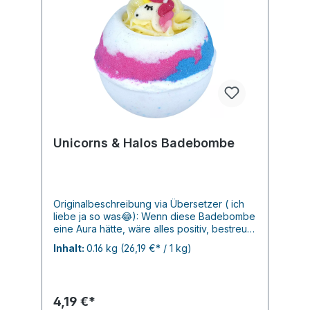
Unicorns & Halos Badebombe
Originalbeschreibung via Übersetzer ( ich
liebe ja so was😂): Wenn diese Badebombe
eine Aura hätte, wäre alles positiv, bestreut
mit einer Prise Glitzer und einem Spritzer
Inhalt:
0.16 kg
(26,19 €* / 1 kg)
feuchtigkeitsspendender Butter. Innen mit
blauen und rosa Farbpigmenten überzogen,
um Ihrem Bad einen himmlischen Farbton zu
verleihen. Ätherische Öle aus Ylang Ylang
4,19 €*
und Geranie sorgen für Frieden. Und der