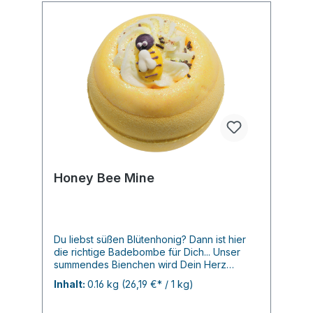
- mit Heilkreide,, Lavendelblüten und
Lavendelöl Basisches Badesalz
Schietwetter - mit Heilkreide, Natron,
Minzblättern und Zitronenteebaumöl
Stresslöser - mit Heilkreide, Buttermilch,
Erikablüten und einem allergenfreien Duft
Männersache - schäumendes Badesalz mit
Bio Olivenöl, Seidenprotein und einem herb
frischen Duft Kuschelzeit - mit Schafmilch,
Ringelblumenblüten und einem kuschlig
warmem DuftWinterwald - mit Heilkreide,
Fichtennadeln und einem himmlischen Duft
nach verschneitem Winterwald
Honey Bee Mine
Du liebst süßen Blütenhonig? Dann ist hier
die richtige Badebombe für Dich... Unser
summendes Bienchen wird Dein Herz
erobern und Körper und Geist besänftigen.
Inhalt:
0.16 kg
(26,19 €* / 1 kg)
Die reinen ätherischen Öle aus
Muskatellersalbei und Ylang-Ylang werden