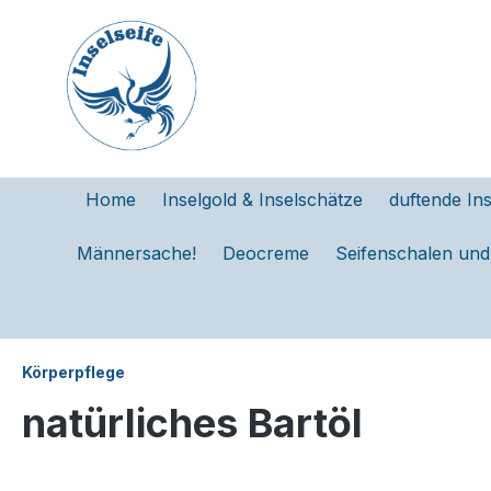
e springen
Zur Hauptnavigation springen
Home
Inselgold & Inselschätze
duftende Ins
Männersache!
Deocreme
Seifenschalen un
Körperpflege
natürliches Bartöl