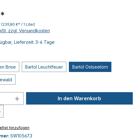
€*
r
(239,80 €* / 1 Liter)
MwSt. zzgl. Versandkosten
ügbar, Lieferzeit: 3-4 Tage
en Brise
Bartöl Leuchtfeuer
Bartöl Ostseetörn
eewald
 Anzahl: Gib den gewünschten Wert ein 
In den Warenkorb
e
ttel hinzufügen
mer:
SW10567.3