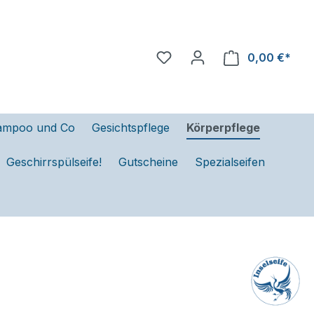
0,00 €*
ampoo und Co
Gesichtspflege
Körperpflege
Geschirrspülseife!
Gutscheine
Spezialseifen