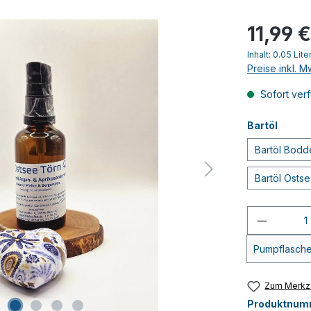
11,99 
Inhalt:
0.05 Lite
Preise inkl. 
Sofort verf
Bartöl
Bartöl Bodd
Bartöl Osts
Produkt
Pumpflasch
Zum Merkze
Produktnum