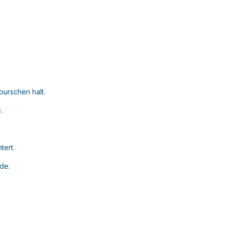
burschen halt.
e.
tert.
de.