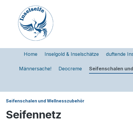
e springen
Zur Hauptnavigation springen
Home
Inselgold & Inselschätze
duftende In
Männersache!
Deocreme
Seifenschalen un
Seifenschalen und Wellnesszubehör
Seifennetz