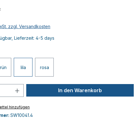
*
MwSt. zzgl. Versandkosten
ügbar, Lieferzeit: 4-5 days
rün
lila
rosa
 Anzahl: Gib den gewünschten Wert ein 
In den Warenkorb
ttel hinzufügen
mer:
SW10041.4