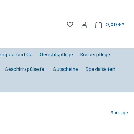
0,00 €*
ampoo und Co
Gesichtspflege
Körperpflege
Geschirrspülseife!
Gutscheine
Spezialseifen
Sonstige