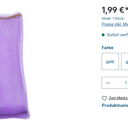
1,99 €
Inhalt:
1 Stück
Preise inkl. 
Sofort verf
Farbe
gelb
g
Produkt
Zum Merkze
Produktnum