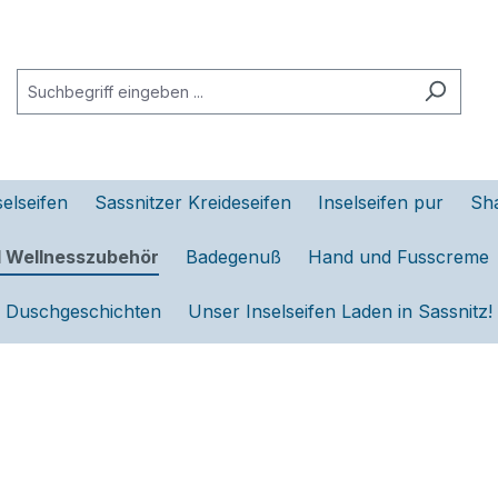
selseifen
Sassnitzer Kreideseifen
Inselseifen pur
Sh
d Wellnesszubehör
Badegenuß
Hand und Fusscreme
Duschgeschichten
Unser Inselseifen Laden in Sassnitz!