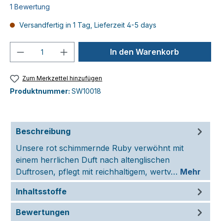
Durchschnittliche Bewertung von 5 von 5 Sternen
1 Bewertung
Versandfertig in 1 Tag, Lieferzeit 4-5 days
Produkt Anzahl: Gib den gewünschten We
In den Warenkorb
Zum Merkzettel hinzufügen
Produktnummer:
SW10018
Beschreibung
Unsere rot schimmernde Ruby verwöhnt mit
einem herrlichen Duft nach altenglischen
Duftrosen, pflegt mit reichhaltigem, wertv…
Mehr
Inhaltsstoffe
Bewertungen