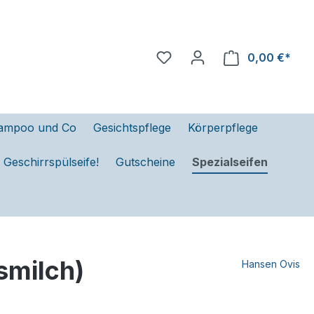
0,00 €*
ampoo und Co
Gesichtspflege
Körperpflege
Geschirrspülseife!
Gutscheine
Spezialseifen
smilch)
Hansen Ovis