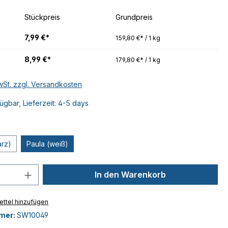
Stückpreis
Grundpreis
7,99 €*
159,80 €* / 1 kg
8,99 €*
179,80 €* / 1 kg
MwSt. zzgl. Versandkosten
ügbar, Lieferzeit: 4-5 days
rz)
Paula (weiß)
 Anzahl: Gib den gewünschten Wert ein 
In den Warenkorb
ttel hinzufügen
mer:
SW10049