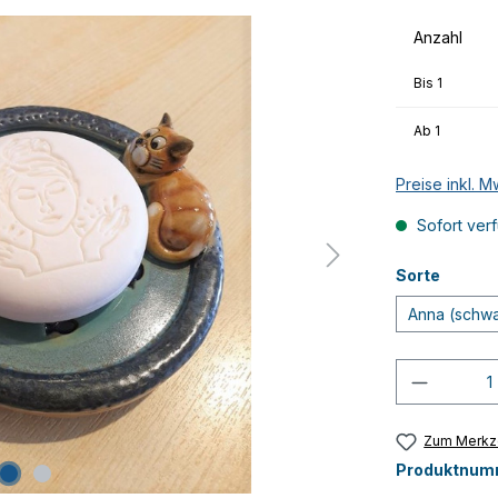
Anzahl
Bis
1
Ab
1
Preise inkl. 
Sofort verf
Sorte
Anna (schwa
Produkt
Zum Merkze
Produktnum