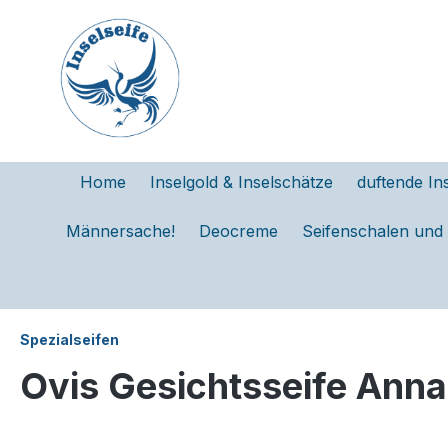
e springen
Zur Hauptnavigation springen
Home
Inselgold & Inselschätze
duftende In
Männersache!
Deocreme
Seifenschalen und
Spezialseifen
Ovis Gesichtsseife Anna