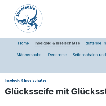
e springen
Zur Hauptnavigation springen
Home
Inselgold & Inselschätze
duftende In
Männersache!
Deocreme
Seifenschalen un
Inselgold & Inselschätze
Glücksseife mit Glückss