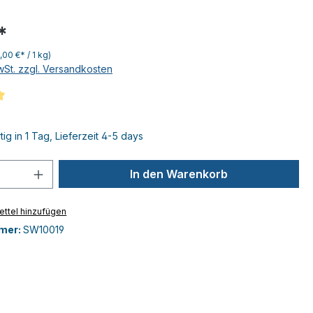
*
,00 €* / 1 kg)
MwSt. zzgl. Versandkosten
iche Bewertung von 5 von 5 Sternen
ig in 1 Tag, Lieferzeit 4-5 days
 Anzahl: Gib den gewünschten Wert ein 
In den Warenkorb
ttel hinzufügen
mer:
SW10019