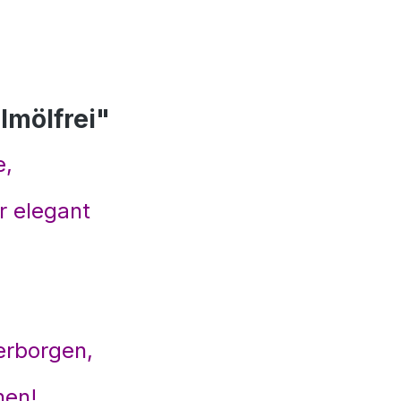
lmölfrei"
e,
r elegant
erborgen,
hen!