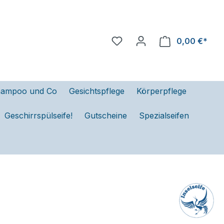
0,00 €*
ampoo und Co
Gesichtspflege
Körperpflege
Geschirrspülseife!
Gutscheine
Spezialseifen