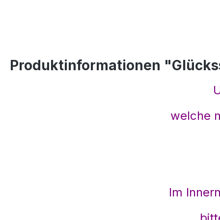
Produktinformationen "Glückss
U
welche m
Im Inner
bit