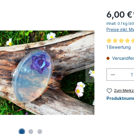
6,00 €
Inhalt:
0.1 kg
(60
Preise inkl. 
Durchschnittl
1 Bewertung
Versandfert
Produkt
Zum Merkze
Produktnum