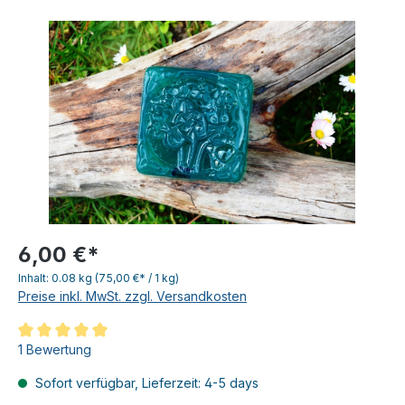
6,00 €*
Inhalt:
0.08 kg
(75,00 €* / 1 kg)
Preise inkl. MwSt. zzgl. Versandkosten
Durchschnittliche Bewertung von 5 von 5 Sternen
1 Bewertung
Sofort verfügbar, Lieferzeit: 4-5 days